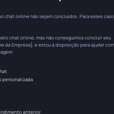
quanto aos próximos passos e opções de horário para evitar mal-
 chat online não sejam concluídos. Para esses caso
izar o contato anterior e demonstrar abertura para ajustes, reengaja
 deve informar o próximo passo de forma profissional e amigável.
pelo chat online, mas não conseguimos concluir seu
ais, seja direto, inclua contexto e personalize com dados do cliente.
me da Empresa], e estou à disposição para ajudar co
ade do atendimento e o propósito vinculando-o à solicitação inicial do
nsagem.
ersa iniciada pelo cliente é crucial para a aprovação.
hat.
s personalizada.
tendimento anterior.