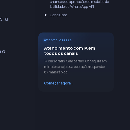
chances de aprovação de modelos de
Utilidade do WhatsApp API
Conclusão
Modelo de utilidade reprovado
s, a
ndo
Modelo de Utilidade Aprovado
TESTE GRÁTIS
Atendimento com IA em
m o
todos os canais
14 dias grátis. Sem cartão. Configure em
minutos e veja sua operação responder
8× mais rápido.
Começar agora
→