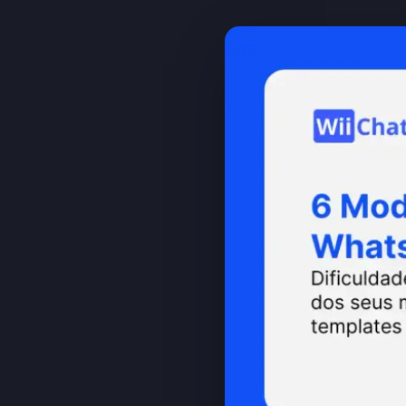
RD Station
HubSpot
Shopify
WooCommerce
Calculadora de ROI
Calculadora WhatsApp AP
→
Central de Ajuda
Documentação API