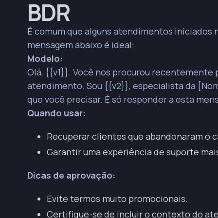
BDR
Solicitações de agendamento precisam ser claras 
entendidos.
É comum que alguns atendimentos iniciados no
Follow-up de propostas comerciais deve contextual
leads.
mensagem abaixo é ideal:
Validação de documentos em processos de cadastro
Modelo:
Olá, {{v1}}. Você nos procurou recentemente 
Para aprovação de modelos, evite termos promocion
atendimento. Sou {{v2}}, especialista da [No
Mensagens de utilidade devem reforçar a continuid
cliente.
que você precisar. É só responder a esta me
Quando usar:
Enviar modelos de utilidade como parte de uma conv
Recuperar clientes que abandonaram o c
Garantir uma experiência de suporte mai
Dicas de aprovação:
Evite termos muito promocionais.
Certifique-se de incluir o contexto do a