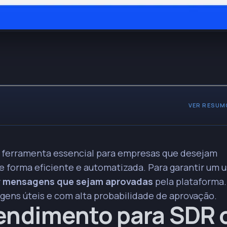
VER RESUM
exto específico aumentam a chance de recuperação de clientes
 ferramenta essencial para empresas que desejam
 forma eficiente e automatizada. Para garantir um 
iar mensagens que sejam
aprovadas
pela plataforma.
diretas, com clara chamada para ação, demonstrando profissionalismo
ens úteis e com alta probabilidade de aprovação.
tendimento para SDR 
, mostrando empatia e prontidão, fortalece a lealdade do cliente.