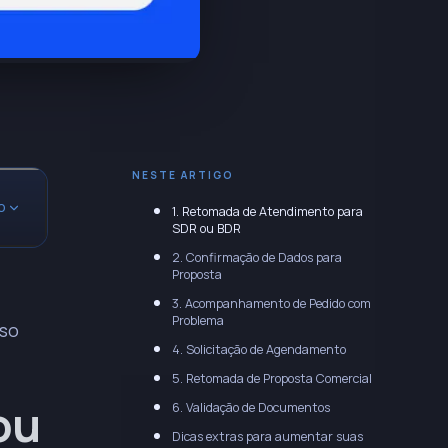
NESTE ARTIGO
O
1. Retomada de Atendimento para
SDR ou BDR
2. Confirmação de Dados para
Proposta
 e
3. Acompanhamento de Pedido com
Problema
uso
4. Solicitação de Agendamento
 e
5. Retomada de Proposta Comercial
ou
6. Validação de Documentos
Dicas extras para aumentar suas