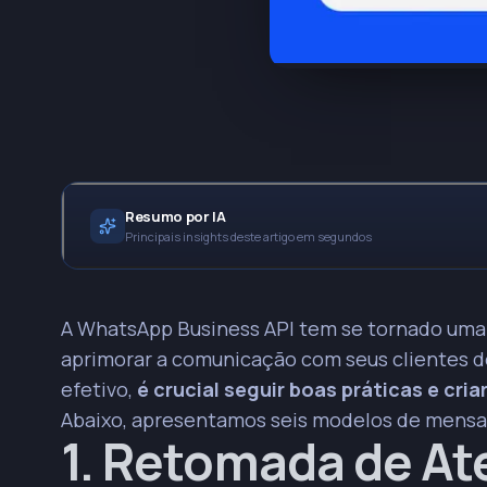
Resumo por IA
Principais insights deste artigo em segundos
* Mensagens de retomada de chat online com cont
A WhatsApp Business API tem se tornado uma
personalizam o suporte.
aprimorar a comunicação com seus clientes de
PRINCIPAIS INSIGHTS
efetivo,
é crucial seguir boas práticas e cr
Confirmações de dados para propostas devem ser 
Abaixo, apresentamos seis modelos de mensag
agilidade.
1. Retomada de A
Acompanhamento proativo de pedidos com problemas