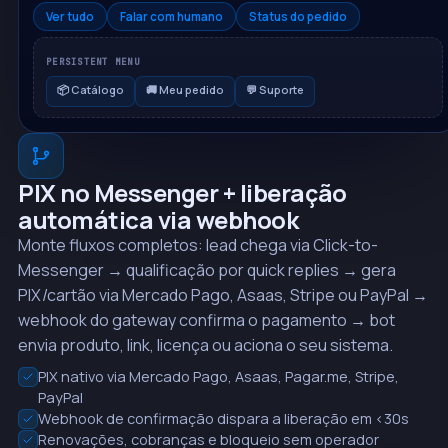
Ver tudo
Falar com humano
Status do pedido
PERSISTENT MENU
📦 Catálogo
🚚 Meu pedido
💬 Suporte
PIX no Messenger + liberação
automática via webhook
Monte fluxos completos: lead chega via Click-to-
Messenger → qualificação por quick replies → gera
PIX/cartão via Mercado Pago, Asaas, Stripe ou PayPal →
webhook do gateway confirma o pagamento → bot
envia produto, link, licença ou aciona o seu sistema.
PIX nativo via Mercado Pago, Asaas, Pagar.me, Stripe,
PayPal
Webhook de confirmação dispara a liberação em <30s
Renovações, cobranças e bloqueio sem operador