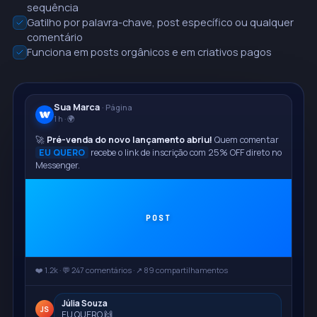
sequência
Gatilho por palavra-chave, post específico ou qualquer
comentário
Funciona em posts orgânicos e em criativos pagos
Sua Marca
· Página
1 h · 🌍
🚀
Pré-venda do novo lançamento abriu!
Quem comentar
EU QUERO
recebe o link de inscrição com 25% OFF direto no
Messenger.
POST
❤️ 1.2k · 💬 247 comentários · ↗ 89 compartilhamentos
Júlia Souza
JS
EU QUERO 🙌