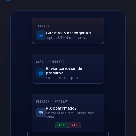
TRIGGER
Click-to-Messenger Ad
captura UTM da campanha
AÇÃO · IMEDIATO
Enviar carrossel de
produtos
3 cards + quick replies
WEBHOOK · GATEWAY
PIX confirmado?
Mercado Pago · sim → libera · não →
cobra
SIM
NÃO