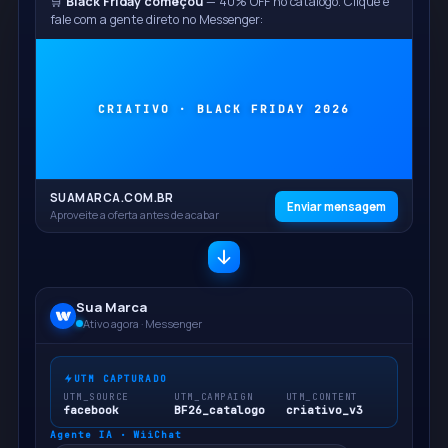
🛒
Black Friday começou
— 40% OFF no catálogo. Clique e
fale com a gente direto no Messenger:
CRIATIVO · BLACK FRIDAY 2026
SUAMARCA.COM.BR
Enviar mensagem
Aproveite a oferta antes de acabar
Sua Marca
Ativo agora · Messenger
UTM CAPTURADO
UTM_SOURCE
UTM_CAMPAIGN
UTM_CONTENT
facebook
BF26_catalogo
criativo_v3
Agente IA · WiiChat