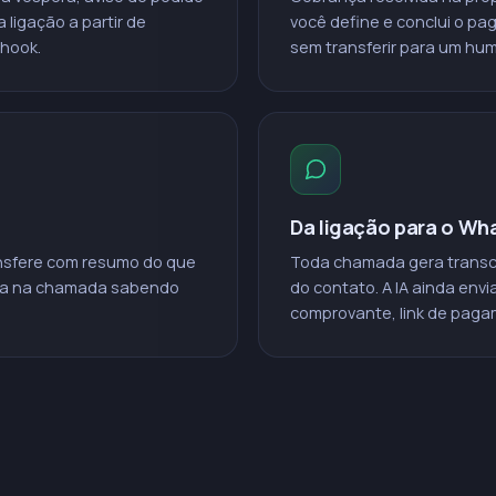
 ligação a partir de
você define e conclui o p
bhook.
sem transferir para um hu
Da ligação para o W
ansfere com resumo do que
Toda chamada gera transc
ntra na chamada sabendo
do contato. A IA ainda envi
comprovante, link de paga