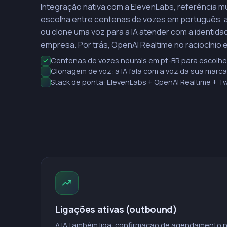
Integração nativa com a ElevenLabs, referência mu
escolha entre centenas de vozes em português, a
ou clone uma voz para a IA atender com a identida
empresa. Por trás, OpenAI Realtime no raciocínio e 
Centenas de vozes neurais em pt-BR para escolhe
Clonagem de voz: a IA fala com a voz da sua marca
Stack de ponta: ElevenLabs + OpenAI Realtime + Tw
Ligações ativas (outbound)
A IA também liga: confirmação de agendamento n