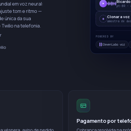
Ricardo
ndial em voz neural:
pt-BR · 
juste tom e ritmo —
Clonar a voz
de única da sua
+
amostra de áu
Twilio na telefonia.
r
POWERED BY
ElevenLabs · voz
ilio
Pagamento por telef
a véspera, aviso de pedido
Cobrança resolvida na própr