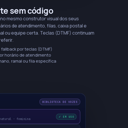
nte sem código
o no mesmo construtor visual dos seus
rios de atendimento, filas, caixa postal e
mal ou equipe certa. Teclas (DTMF) continuam
eferir.
 fallback por teclas (DTMF)
por horário de atendimento
ano, ramal ou fila específica
BIBLIOTECA DE VOZES
✓ EM USO
natural · feminina