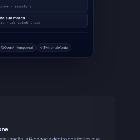
grave · masculina
 da sua marca
dio · identidade única
OpenAI · tempo real
Twilio · telefonia
one
ia ligação: a IA negocia dentro dos limites que