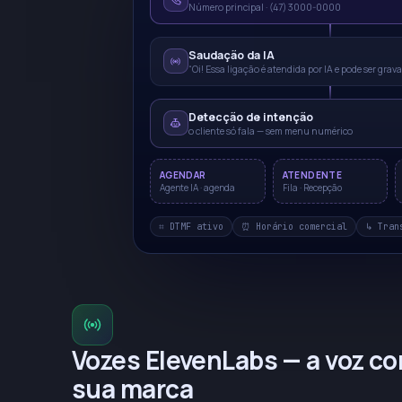
Número principal · (47) 3000-0000
Saudação da IA
“Oi! Essa ligação é atendida por IA e pode ser grav
Detecção de intenção
o cliente só fala — sem menu numérico
AGENDAR
ATENDENTE
Agente IA · agenda
Fila · Recepção
⌗ DTMF ativo
⏰ Horário comercial
↳ Tran
Vozes ElevenLabs — a voz co
sua marca