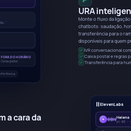
URA intelige
Monte o fluxo da ligaçã
ada…”
chatbots: saudação, horá
transferência para o ra
disponíveis para quem pr
IVR conversacional com
Caixa postal e regras 
FORA DO HORÁRIO
Caixa postal
Transferência para hum
sferência
ElevenLabs
m a cara da
Helena
pt-BR · 