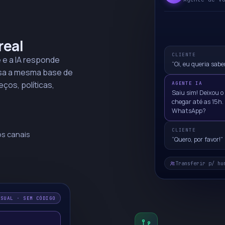
real
CLIENTE
 e a IA responde
“Oi, eu queria sabe
usa a mesma base de
os, políticas,
AGENTE IA
Saiu sim! Deixou o
chegar até as 15h. 
WhatsApp?
CLIENTE
s canais
“Quero, por favor!”
Transferir p/ hu
ISUAL · SEM CÓDIGO