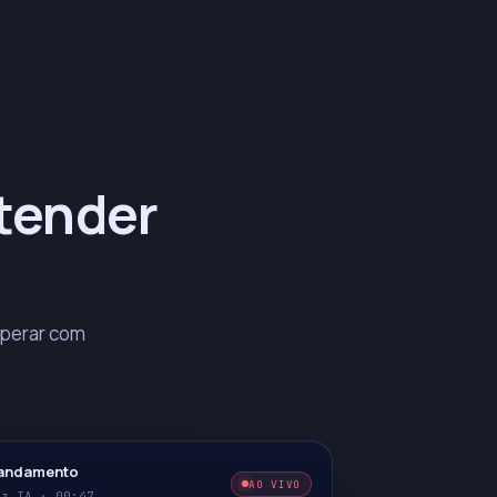
atender
operar com
 andamento
AO VIVO
oz IA · 00:47