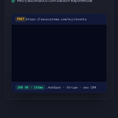
Retry automático com backoff exponencial
https://seusistema.com/wii/events
POST
200 OK · 142ms
→
HubSpot · Stripe · seu CRM