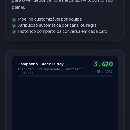
para o vendedor certo e meça SLA — tudo num só
painel.
Pipeline customizável por equipe
Atribuição automática por canal ou regra
Histórico completo da conversa em cada card
3.420
Campanha · Black Friday
Template HSM aprovado · WhatsApp
ENVIADAS
Business
Joana M.
agora
Rafael C.
agora
Marina S.
agora