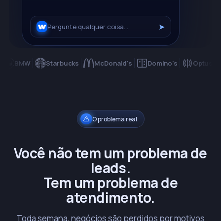
➤
Pergunte qualquer coisa…
BMW
Starbucks
McDonald's
Domino's
Optus
Au
O problema real
Você não tem um problema de
leads.
Tem um problema de
atendimento.
Toda semana, negócios são perdidos por motivos