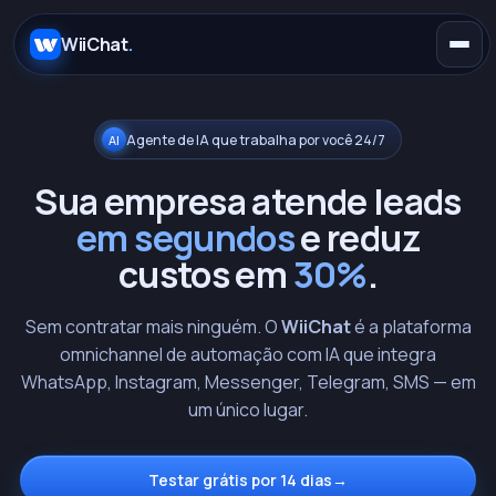
.
WiiChat
.
Agente de IA que trabalha por você 24/7
AI
Sua empresa atende leads
em segundos
e reduz
E-commerce
custos em
30%
.
Concessionárias
WhatsApp
Sem contratar mais ninguém. O
WiiChat
é a plataforma
SaaS
Instagram
Claude
omnichannel de automação com IA que integra
WhatsApp, Instagram, Messenger, Telegram, SMS — em
um único lugar.
Saúde
Telegram
OpenAI
Educação
Messenger
Gemini
Testar grátis por 14 dias
→