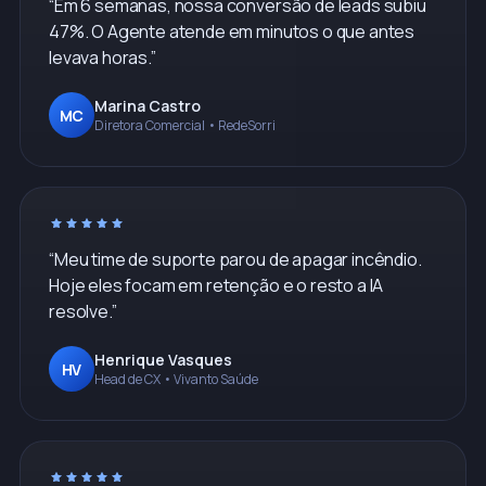
“
Em 6 semanas, nossa conversão de leads subiu
47%. O Agente atende em minutos o que antes
levava horas.
”
Marina Castro
MC
Diretora Comercial • RedeSorri
“
Meu time de suporte parou de apagar incêndio.
Hoje eles focam em retenção e o resto a IA
resolve.
”
Henrique Vasques
HV
Head de CX • Vivanto Saúde