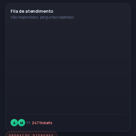
Fila de atendimento
não respondidos · perguntas repetidas
247 tickets
A
M
VS
OPERAÇÃO DISPERSA