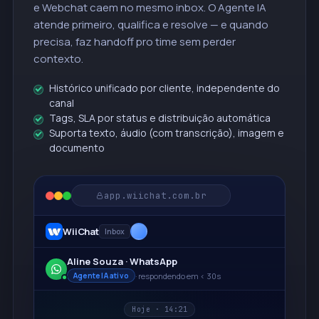
e Webchat caem no mesmo inbox. O Agente IA
atende primeiro, qualifica e resolve — e quando
precisa, faz handoff pro time sem perder
contexto.
Histórico unificado por cliente, independente do
canal
Tags, SLA por status e distribuição automática
Suporta texto, áudio (com transcrição), imagem e
documento
app.wiichat.com.br
WiiChat
Inbox
Aline Souza · WhatsApp
· respondendo em < 30s
Agente IA ativo
Hoje · 14:21