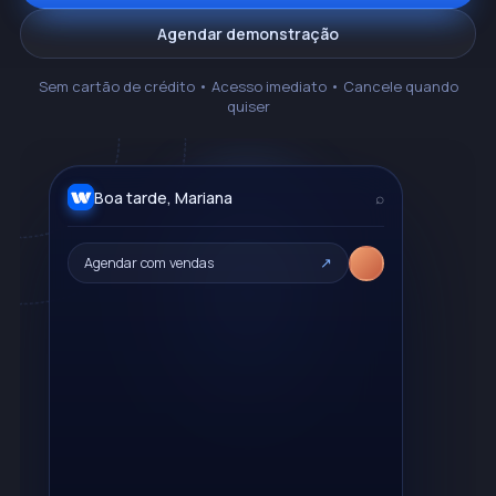
Agendar demonstração
Imobiliárias
TikTok
DeepSeek
Calculadora de ROI
Sem cartão de crédito • Acesso imediato • Cancele quando
→
Logística
Webchat
RD Station
Calculadora WhatsApp API
quiser
Financeiro
SMS
HubSpot
Central de Ajuda
Boa tarde, Mariana
⌕
Voz com IA
Shopify
Documentação API
Agendar com vendas
WooCommerce
+4