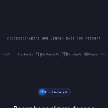
Pergunte ao
Sua empresa
…
CONCESSIONÁRIAS QUE VENDEM MAIS COM WIICHAT
W
Starbucks
McDonald's
Domino's
Optus
Audi
O problema real