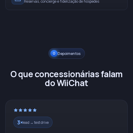
Reservas, concierge e fidelização de hóspedes
Depoimentos
O que concessionárias falam
do WiiChat
3×
lead → test drive