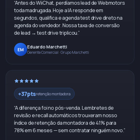
“
Antes do WiiChat, perdíamos lead de Webmotors
toda madrugada. Hoje a IA responde em
segundos, qualifica e agenda test drive direto na
agenda do vendedor. Nossa taxa de conversão
de lead → test drive triplicou.
”
Eduardo Marchetti
EM
Gerente Comercial
·
Grupo Marchetti
+37pts
retenção montadora
“
A diferença foi no pós-venda. Lembretes de
revisão e recall automáticos trouxeram nosso
índice de retenção da montadora de 41% para
78% em 6 meses — sem contratar ninguém novo.
”