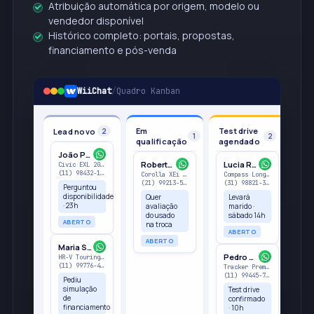
Atribuição automática por origem, modelo ou
vendedor disponível
Histórico completo: portais, propostas,
financiamento e pós-venda
WiiChat
/
Quadro Kanban
Em
Test drive
Lead novo
Ve
2
1
2
qualificação
agendado
João Pereira
Roberto Vieira
Lucia Ramos
Civic EXL 2022 · Webmotors
(11) 98432-1199
Corolla XEi · Site
Compass Longitude · Insta
(21) 99213-5577
(31) 98821-3344
Perguntou
disponibilidade
Quer
Levará
· 23h
avaliação
marido ·
do usado
sábado 14h
ABERTO
na troca
ABERTO
ABERTO
Maria Santos
Pedro Almeida
HR-V Touring 2023 · iCarros
(11) 99776-4421
Tracker Premier · OLX
(11) 99445-7766
Pediu
simulação
Test drive
de
confirmado
financiamento
· 10h