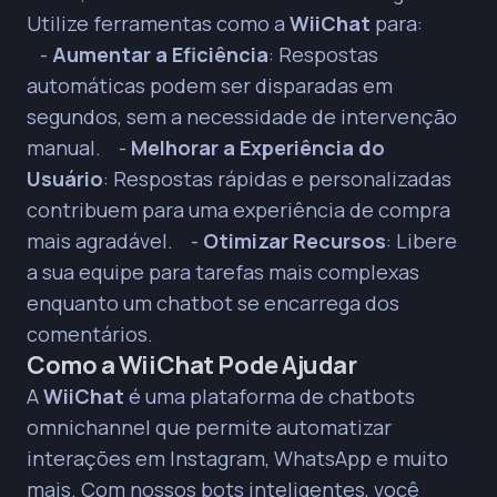
Utilize ferramentas como a
WiiChat
para:
Bots de automação funcionam 24/7, garantindo
-
Aumentar a Eficiência
: Respostas
que nenhuma oportunidade de venda seja
perdida, mesmo fora do horário comercial.
automáticas podem ser disparadas em
segundos, sem a necessidade de intervenção
manual. -
Melhorar a Experiência do
Usuário
: Respostas rápidas e personalizadas
contribuem para uma experiência de compra
mais agradável. -
Otimizar Recursos
: Libere
a sua equipe para tarefas mais complexas
enquanto um chatbot se encarrega dos
comentários.
Como a WiiChat Pode Ajudar
A
WiiChat
é uma plataforma de chatbots
omnichannel que permite automatizar
interações em Instagram, WhatsApp e muito
mais. Com nossos bots inteligentes, você