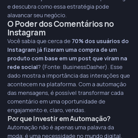
e descubra como essa estratégia pode
automáticas.
alavancar seu negócio.
Benefícios da automação incluem respostas
O Poder dos Comentários no
instantâneas (aumentando chances de
conversão), personalização das mensagens e
Instagram
economia de tempo para a equipe.
Você sabia que cerca de
70% dos usuários do
96% dos consumidores consideram o
Instagram já fizeram uma compra de um
atendimento ao cliente crucial na escolha de
uma marca, e empresas com automação de
produto com base em um post que viram na
atendimento podem ter até 30% mais
rede social
? (Fonte:
BusinessDasher)
. Esse
conversão.
dado mostra a importância das interações que
A medição do sucesso da automação envolve
acontecem na plataforma. Com a automação
monitorar a taxa de conversão, o tempo de
das mensagens, é possível transformar cada
resposta e o nível de engajamento.
comentário em uma oportunidade de
Conteúdo atrativo, uso estratégico de Stories e
promoções exclusivas são dicas para maximizar
engajamento e, claro, vendas.
as vendas no Instagram.
Por que Investir em Automação?
A automação permite escalar vendas ao analisar
Automação não é apenas uma palavra da
dados do usuário, segmentar o público e
moda; é uma necessidade no mundo digital.
personalizar ofertas.