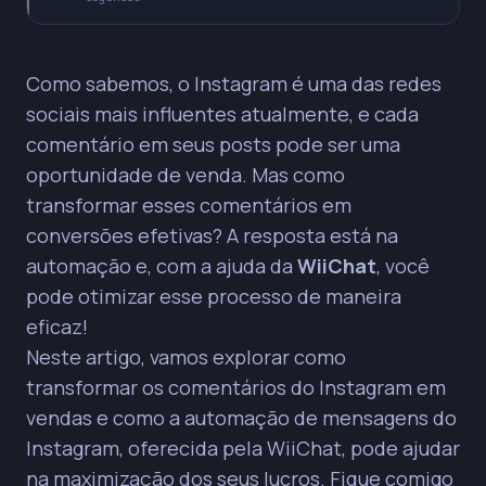
• Cerca de 70% dos usuários do Instagram já
Como sabemos, o Instagram é uma das redes
compraram um produto com base em um post,
tornando cada comentário uma oportunidade de
sociais mais influentes atualmente, e cada
venda.
comentário em seus posts pode ser uma
oportunidade de venda. Mas como
PRINCIPAIS INSIGHTS
transformar esses comentários em
A automação aumenta a eficiência, melhora a
conversões efetivas? A resposta está na
experiência do usuário com respostas rápidas e
personalizadas, e otimiza recursos ao liberar a
automação e, com a ajuda da
WiiChat
, você
equipe para tarefas mais complexas.
pode otimizar esse processo de maneira
Ferramentas como a WiiChat permitem
eficaz!
automatizar interações em diversas
Neste artigo, vamos explorar como
plataformas, transformando comentários em
vendas potenciais.
transformar os comentários do Instagram em
vendas e como a automação de mensagens do
A configuração da automação envolve criar uma
conta na plataforma, configurar um bot,
Instagram, oferecida pela WiiChat, pode ajudar
conectar páginas do Instagram e Facebook, e
na maximização dos seus lucros. Fique comigo
definir gatilhos de palavras-chave para respostas