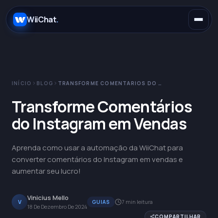
.
WiiChat
.
INÍCIO
BLOG
TRANSFORME COMENTÁRIOS DO INSTAGRAM EM VENDAS
E-commerce
Transforme Comentários
do Instagram em Vendas
Concessionárias
WhatsApp
Aprenda como usar a automação da WiiChat para
SaaS
Instagram
Claude
converter comentários do Instagram em vendas e
aumentar seu lucro!
Saúde
Telegram
OpenAI
Vinicius Mello
V
7 min leitura
GUIAS
18 De Dezembro De 2024
Educação
Messenger
Gemini
COMPARTILHAR