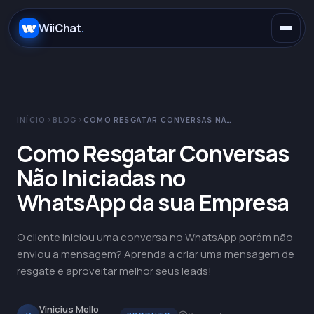
.
WiiChat
.
INÍCIO
BLOG
COMO RESGATAR CONVERSAS NÃO INICIADAS NO WHATSAPP DA SUA EMPRESA
E-commerce
Como Resgatar Conversas
Não Iniciadas no
Concessionárias
WhatsApp
WhatsApp da sua Empresa
SaaS
Instagram
Claude
O cliente iniciou uma conversa no WhatsApp porém não
enviou a mensagem? Aprenda a criar uma mensagem de
Saúde
Telegram
OpenAI
resgate e aproveitar melhor seus leads!
Educação
Messenger
Gemini
Vinicius Mello