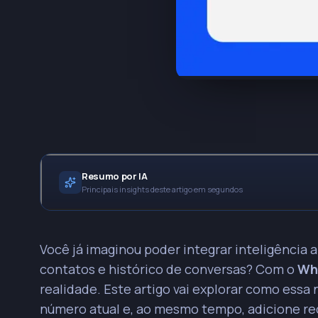
Resumo por IA
Principais insights deste artigo em segundos
• O WhatsApp Coexistence permite integrar IA e a
Você já imaginou poder integrar inteligência 
histórico de conversas existentes, eliminando a n
contatos e histórico de conversas? Com o
Wh
PRINCIPAIS INSIGHTS
realidade. Este artigo vai explorar como ess
A principal vantagem para gestores é a continuida
número atual e, ao mesmo tempo, adicione re
complexas enquanto a IA gerencia interações rot