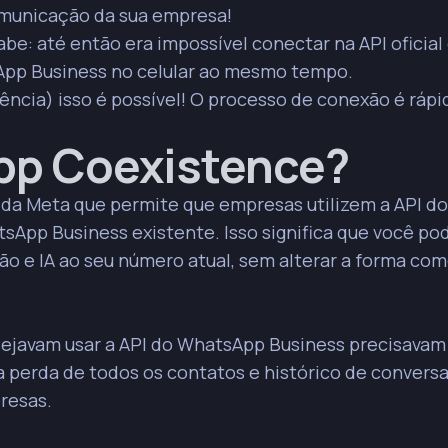
omunicação da sua empresa!
e o relacionamento com o cliente, pois a IA pode acessar e utilizar
: até então era impossível conectar na API oficial
s mais personalizadas.
pp Business no celular ao mesmo tempo.
 IA pode gerenciar um volume maior de interações sem a necessidade de
cia) isso é possível! O processo de conexão é rápi
.
orma de automação (como WiiChat) ao WhatsApp Cloud, selecionar o
pp Coexistence?
ento de QR Code, garantindo a permissão para compartilhar histórico
ializa o atendimento ao cliente com respostas inteligentes, permite
 da Meta que permite que empresas utilizem a API do
das e impulsiona campanhas de marketing mais eficientes.
sApp Business existente. Isso significa que você po
ou taxas de mensagens existentes, apenas aprimora as capacidades de
o e IA ao seu número atual, sem alterar a forma com
ejavam usar a API do WhatsApp Business precisavam 
 perda de todos os contatos e histórico de conversa
resas.