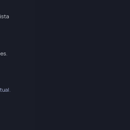
ista
es.
tual.