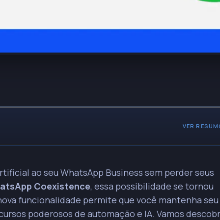
VER RESUM
utomação à API oficial do WhatsApp Business mantendo o número
artificial ao seu WhatsApp Business sem perder seus
ecessidade de criar um novo número.
atsApp Coexistence
, essa possibilidade se tornou
a nova funcionalidade permite que você mantenha seu
de do fluxo de trabalho, permitindo que a equipe foque em tarefas
cursos poderosos de automação e IA. Vamos descobr
ineiras, como FAQs e agendamentos.