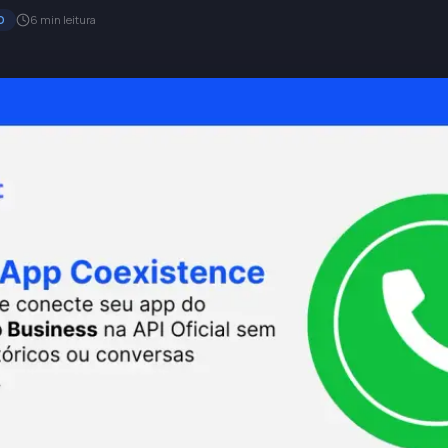
6 min leitura
O
I