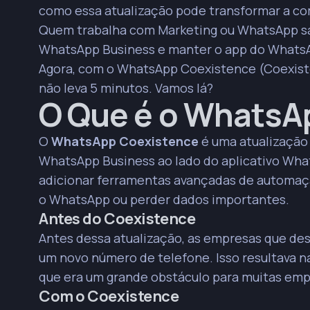
como essa atualização pode transformar a c
A preservação do histórico de comunicação fortalec
Quem trabalha com Marketing ou WhatsApp sabe
informações de interações passadas para resposta
WhatsApp Business e manter o app do WhatsA
A escalabilidade é um ganho significativo, pois a
Agora, com o WhatsApp Coexistence (Coexistên
aumentar a equipe, otimizando custos e eficiência
não leva 5 minutos. Vamos lá?
Para implementar, é crucial conectar uma plataf
O Que é o WhatsA
número existente e seguir o processo de escaneam
A integração com plataformas de automação potenc
O
WhatsApp Coexistence
é uma atualização
engajamento proativo com mensagens personaliza
WhatsApp Business ao lado do aplicativo What
O Coexistence não afeta os limites de broadcast 
adicionar ferramentas avançadas de automaçã
comunicação sem interromper métodos atuais.
o WhatsApp ou perder dados importantes.
Antes do Coexistence
Antes dessa atualização, as empresas que des
um novo número de telefone. Isso resultava na
que era um grande obstáculo para muitas emp
Com o Coexistence