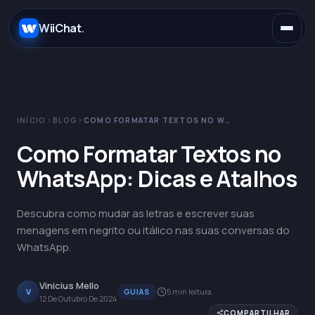
.
WiiChat
.
INÍCIO
BLOG
COMO FORMATAR TEXTOS NO WHATSAPP: DICAS E ATALHOS
E-commerce
Como Formatar Textos no
WhatsApp: Dicas e Atalhos
Concessionárias
WhatsApp
Descubra como mudar as letras e escrever suas
SaaS
Instagram
Claude
menagens em negrito ou itálico nas suas conversas do
WhatsApp.
Saúde
Telegram
OpenAI
Vinicius Mello
V
5 min leitura
GUIAS
12 De Outubro De 2024
Educação
Messenger
Gemini
COMPARTILHAR