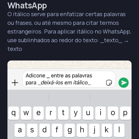
WhatsApp
O itálico serve para enfatizar certas palavras
ou frases, ou até mesmo para citar termos
estrangeiros. Para aplicar itálico no WhatsApp,
use sublinhados ao redor do texto:
_texto_
→
texto