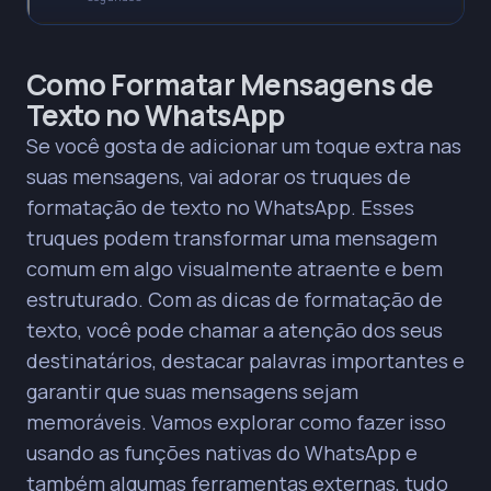
* Utilize caracteres especiais (`*negrito*`,
Como Formatar Mensagens de
`_itálico_`, `~tachado~`, ``` ``` `monoespaço```
Texto no WhatsApp
` `) para formatar mensagens no WhatsApp,
melhorando a clareza e o impacto visual.
Se você gosta de adicionar um toque extra nas
suas mensagens, vai adorar os truques de
PRINCIPAIS INSIGHTS
formatação de texto no WhatsApp. Esses
A formatação de texto (negrito, itálico, tachado,
truques podem transformar uma mensagem
monoespaço) pode ser aplicada rapidamente
através dos atalhos integrados do WhatsApp,
comum em algo visualmente atraente e bem
selecionando o texto e escolhendo a opção
estruturado. Com as dicas de formatação de
desejada no menu.
texto, você pode chamar a atenção dos seus
Explore teclados de terceiros e aplicativos
destinatários, destacar palavras importantes e
externos para acessar fontes criativas e opções
de formatação adicionais, como o sublinhado
garantir que suas mensagens sejam
(não nativo do WhatsApp).
memoráveis. Vamos explorar como fazer isso
A organização visual das mensagens através da
usando as funções nativas do WhatsApp e
formatação ajuda a destacar informações
também algumas ferramentas externas, tudo
importantes, tornando a comunicação mais