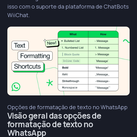
isso com o suporte da plataforma de ChatBots
eficaz e memorável para os clientes.
WiiChat.
Considere a automação de campanhas de
WhatsApp com chatbots (como os da WiiChat)
para oferecer atendimento contínuo e respostas
rápidas, complementando a comunicação
personalizada.
Opções de formatação de texto no WhatsApp
Visão geral das opções de
formatação de texto no
WhatsApp