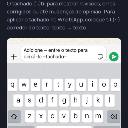
O tachado é útil para mostrar revisões, erros
corrigidos ou até mudanças de opinião. Para
aplicar o tachado no WhatsApp, coloque til (~)
ao redor do texto:
texto
→ texto