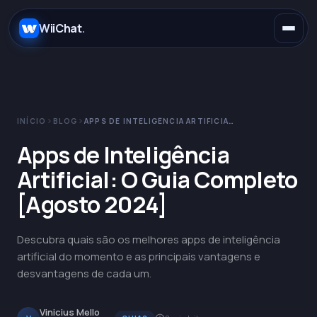
.
WiiChat
.
INÍCIO
BLOG
APPS DE INTELIGÊNCIA ARTIFICIAL: O GUIA COMPLETO [AGOSTO 2024]
E-commerce
Apps de Inteligência
Artificial: O Guia Completo
Concessionárias
WhatsApp
[Agosto 2024]
SaaS
Instagram
Claude
Descubra quais são os melhores apps de inteligência
artificial do momento e as principais vantagens e
Saúde
Telegram
OpenAI
desvantagens de cada um.
Educação
Messenger
Gemini
Vinicius Mello