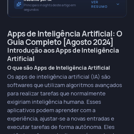
VER
Principais insights deste artigo em
RESUMO
segundos
* A IA está transformando a criação de textos
Apps de Inteligência Artificial: O
através do Processamento de Linguagem Natural
Guia Completo [Agosto 2024]
(PLN), aumentando a produtividade, consistência e
personalização.
Introdução aos Apps de Inteligência
Artificial
PRINCIPAIS INSIGHTS
O que são Apps de Inteligência Artificial
Ferramentas como ChatGPT e Jasper AI são
eficazes na geração de textos de alta qualidade
Os apps de inteligência artificial (IA) são
e em grande volume, mas requerem supervisão
softwares que utilizam algoritmos avançados
humana e podem ter custos associados.
para realizar tarefas que normalmente
Grammarly é essencial para aprimorar a
exigiriam inteligência humana. Esses
gramática e clareza de textos, sendo uma opção
aplicativos podem aprender com a
acessível com versão gratuita, embora não gere
conteúdo completo.
experiência, ajustar-se a novas entradas e
A IA revoluciona a criação visual com apps que
executar tarefas de forma autônoma. Eles
editam automaticamente, geram imagens a