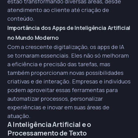
estão transformando diversas áreas, desde
partir de texto e ajustam qualidade, otimizando
atendimento ao cliente até criação de
campanhas visuais.
conteúdo.
Para vídeos, a IA automatiza a edição, gera
conteúdo a partir de texto e analisa, acelerando
Importância dos Apps de Inteligência Artificial
a produção de materiais profissionais.
no Mundo Moderno
Na área de áudio, a IA aprimora a edição com
Com a crescente digitalização, os apps de IA
remoção de ruídos, otimização automática e
se tornaram essenciais. Eles não só melhoram
geração de conteúdo a partir de texto, elevando
a qualidade e eficiência.
a eficiência e precisão das tarefas, mas
Plataformas como WiiChat integram IA para
também proporcionam novas possibilidades
entender texto, áudio e imagem, sendo uma
criativas e de interação. Empresas e indivíduos
solução robusta para chatbots e outras
podem aproveitar essas ferramentas para
aplicações conversacionais.
automatizar processos, personalizar
experiências e inovar em suas áreas de
atuação.
A Inteligência Artificial e o
Processamento de Texto