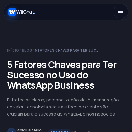
.
WiiChat
.
INÍCIO
BLOG
5 FATORES CHAVES PARA TER SUCESSO NO USO DO WHATSAPP BUSINESS
E-commerce
5 Fatores Chaves para Ter
Sucesso no Uso do
Concessionárias
WhatsApp
WhatsApp Business
SaaS
Instagram
Claude
Estratégias claras, personalização via IA, mensuração
de valor, tecnologia segura e foco no cliente são
Saúde
Telegram
OpenAI
cruciais para o sucesso do WhatsApp nos negócios.
Educação
Messenger
Gemini
Vinicius Mello