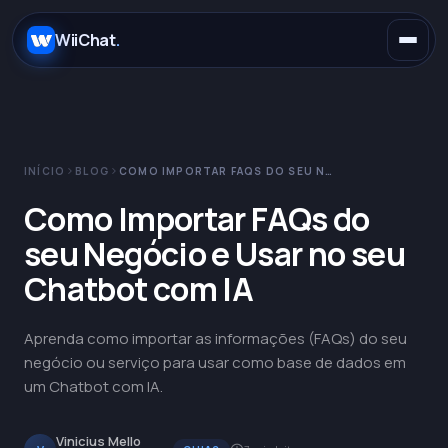
.
WiiChat
.
INÍCIO
BLOG
COMO IMPORTAR FAQS DO SEU NEGÓCIO E USAR NO SEU CHATBOT COM IA
E-commerce
Como Importar FAQs do
seu Negócio e Usar no seu
Concessionárias
WhatsApp
Chatbot com IA
SaaS
Instagram
Claude
Aprenda como importar as informações (FAQs) do seu
negócio ou serviço para usar como base de dados em
Saúde
Telegram
OpenAI
um Chatbot com IA.
Educação
Messenger
Gemini
Vinicius Mello