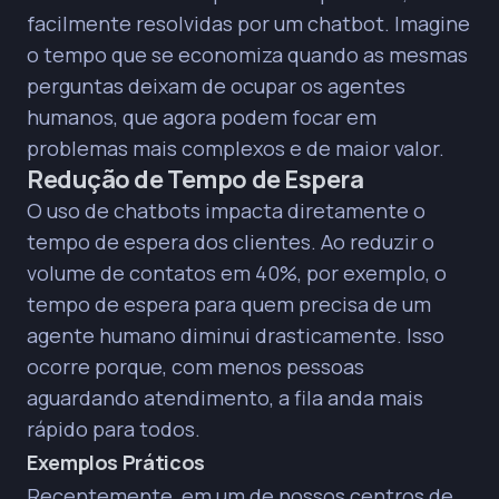
A combinação estratégica de automação e
facilmente resolvidas por um chatbot. Imagine
interação humana é a chave para uma
o tempo que se economiza quando as mesmas
experiência de atendimento ao cliente
satisfatória e eficiente.
perguntas deixam de ocupar os agentes
humanos, que agora podem focar em
problemas mais complexos e de maior valor.
Redução de Tempo de Espera
O uso de chatbots impacta diretamente o
tempo de espera dos clientes. Ao reduzir o
volume de contatos em 40%, por exemplo, o
tempo de espera para quem precisa de um
agente humano diminui drasticamente. Isso
ocorre porque, com menos pessoas
aguardando atendimento, a fila anda mais
rápido para todos.
Exemplos Práticos
Recentemente, em um de nossos centros de