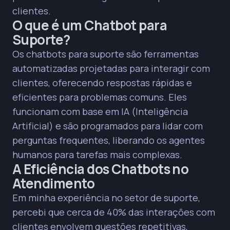
equilíbrio entre automação e satisfação do
clientes.
cliente, não pela automação excessiva.
O que é um Chatbot para
Monitorar a duração média de sessão
Suporte?
(idealmente abaixo de 30 segundos para
resolução ou encaminhamento) é um indicador
Os chatbots para suporte são ferramentas
valioso para medir o sucesso e a experiência do
automatizadas projetadas para interagir com
cliente com o bot.
clientes, oferecendo respostas rápidas e
Educar os clientes sobre a utilidade do chatbot e
eficientes para problemas comuns. Eles
garantir a opção de falar com um agente
funcionam com base em IA (Inteligência
humano são essenciais para superar a
desconfiança.
Artificial) e são programados para lidar com
Personalizar interações com chatbots,
perguntas frequentes, liberando os agentes
utilizando histórico do cliente, aumenta a
humanos para tarefas mais complexas.
confiança e a positividade da experiência
A Eficiência dos Chatbots no
automatizada.
Atendimento
Chatbots são ferramentas complementares, não
Em minha experiência no setor de suporte,
substitutos completos para agentes humanos,
que continuam essenciais para empatia e
percebi que cerca de 40% das interações com
julgamento.
clientes envolvem questões repetitivas,