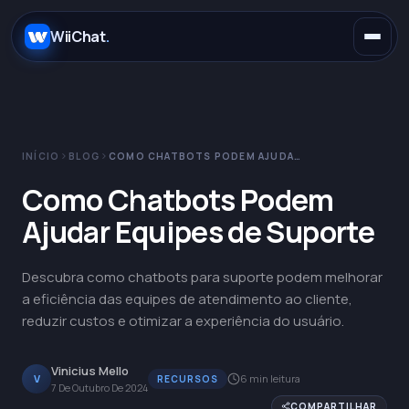
.
WiiChat
.
INÍCIO
BLOG
COMO CHATBOTS PODEM AJUDAR EQUIPES DE SUPORTE
E-commerce
Como Chatbots Podem
Ajudar Equipes de Suporte
Concessionárias
WhatsApp
Descubra como chatbots para suporte podem melhorar
SaaS
Instagram
Claude
a eficiência das equipes de atendimento ao cliente,
reduzir custos e otimizar a experiência do usuário.
Saúde
Telegram
OpenAI
Vinicius Mello
V
6 min leitura
RECURSOS
7 De Outubro De 2024
Educação
Messenger
Gemini
COMPARTILHAR