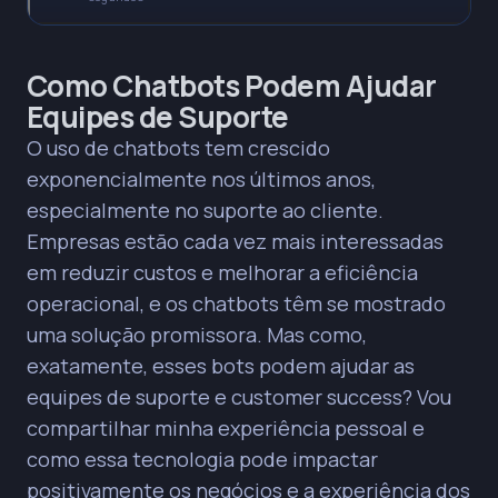
* Chatbots automatizam 40% das interações
Como Chatbots Podem Ajudar
repetitivas, liberando agentes humanos para
Equipes de Suporte
questões complexas e de maior valor.
O uso de chatbots tem crescido
PRINCIPAIS INSIGHTS
exponencialmente nos últimos anos,
A implementação de chatbots reduz
especialmente no suporte ao cliente.
drasticamente o tempo de espera, diminuindo a
Empresas estão cada vez mais interessadas
média de 10 para 3 minutos em um caso prático.
em reduzir custos e melhorar a eficiência
A configuração do encaminhamento para
agentes humanos é crucial; dificultar o acesso a
operacional, e os chatbots têm se mostrado
eles gera frustração e impacta negativamente a
uma solução promissora. Mas como,
experiência do cliente.
exatamente, esses bots podem ajudar as
Apesar de 75% de respostas corretas, apenas
equipes de suporte e customer success? Vou
40% das interações são resolvidas pelo bot,
indicando que a confiança do cliente e a busca
compartilhar minha experiência pessoal e
por validação humana são fatores importantes.
como essa tecnologia pode impactar
O ROI máximo com chatbots é alcançado pelo
positivamente os negócios e a experiência dos