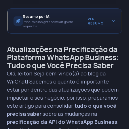
Resumo por IA
VER
Principais insights deste artigo em
RESUMO
segundos
• O WhatsApp Business passará a precificar por
Atualizações na Precificação da
*mensagem enviada* a partir de abril de 2025,
Plataforma WhatsApp Business:
substituindo o modelo de *janela de conversa*.
Tudo o que Você Precisa Saber
PRINCIPAIS INSIGHTS
Olá, leitor! Seja bem-vindo(a) ao blog da
Mensagens de serviço serão gratuitas a partir de
WiiChat! Sabemos o quanto é importante
novembro de 2024, eliminando o limite anterior
estar por dentro das atualizações que podem
de 1.000 conversas gratuitas por mês.
impactar o seu negócio, por isso, preparamos
Modelos de utilidade enviados dentro da janela
de atendimento ao cliente de 24 horas serão
este artigo para consolidar
tudo o que você
gratuitos a partir de abril de 2025.
precisa saber
sobre as mudanças na
Empresas que enviam muitas mensagens de
precificação da API do WhatsApp Business
.
marketing ou autenticação devem monitorar os