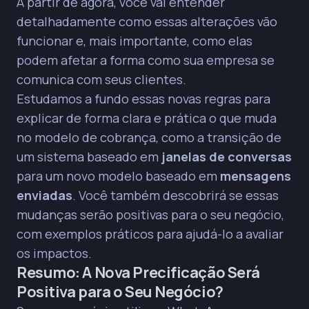
A partir de agora, você vai entender
custos, pois cada uma delas será cobrada
individualmente no novo modelo.
detalhadamente como essas alterações vão
funcionar e, mais importante, como elas
Conversas iniciadas por pontos de entrada
gratuitos (anúncios, botões de site) continuarão
podem afetar a forma como sua empresa se
a abrir janelas de atendimento gratuitas (72h),
comunica com seus clientes.
permitindo respostas sem custo.
Estudamos a fundo essas novas regras para
A transição para o novo modelo de precificação
explicar de forma clara e prática o que muda
ocorrerá em duas fases, com um grupo de
empresas sendo migrado em abril de 2025 e o
no modelo de cobrança, como a transição de
restante em julho de 2025.
um sistema baseado em
janelas de conversas
A gestão proativa do volume e tipo de
para um novo modelo baseado em
mensagens
mensagens é crucial para otimizar custos sob o
enviadas
. Você também descobrirá se essas
novo modelo de precificação por mensagem.
mudanças serão positivas para o seu negócio,
As mudanças visam criar uma estrutura mais
com exemplos práticos para ajudá-lo a avaliar
clara e acessível, incentivando a qualidade nas
interações entre empresas e clientes.
os impactos.
Resumo: A Nova Precificação Será
Positiva para o Seu Negócio?