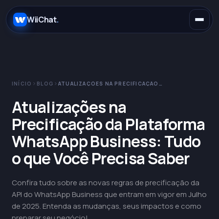
.
WiiChat
.
INÍCIO
BLOG
ATUALIZAÇÕES NA PRECIFICAÇÃO DA PLATAFORMA WHATSAPP BUSINESS: TUDO O QUE VOCÊ PRECISA SABER
E-commerce
Atualizações na
Precificação da Plataforma
Concessionárias
WhatsApp
WhatsApp Business: Tudo
o que Você Precisa Saber
SaaS
Instagram
Claude
Confira tudo sobre as novas regras de precificação da
Saúde
Telegram
OpenAI
API do WhatsApp Business que entram em vigor em Julho
de 2025. Entenda as mudanças, seus impactos e como
Educação
Messenger
Gemini
preparar seu negócio!